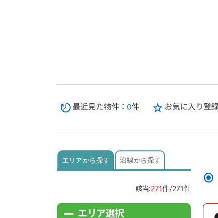
最近見た物件：
0
件
お気に入り登
エリアから
探す
沿線から
探す
該当:
271
件/271件
エリア選択