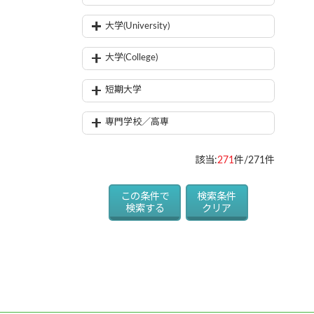
大学(University)
大学(College)
短期大学
専門学校／高専
該当:
271
件/271件
この条件で
検索条件
検索する
クリア