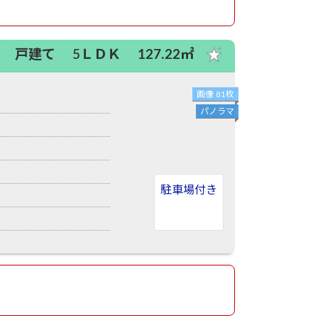
戸建て
5ＬＤＫ
127.22㎡
画像 81枚
パノラマ
駐車場付き